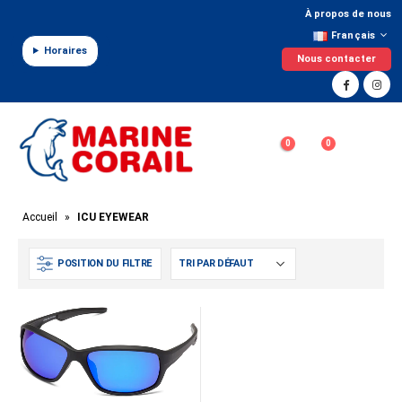
Panneau de gestion des cookies
À propos de nous
Français
Horaires
Nous contacter
0
0
Accueil
»
ICU EYEWEAR
POSITION DU FILTRE