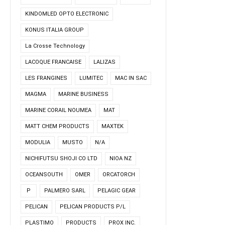
KINDOMLED OPTO ELECTRONIC
KONUS ITALIA GROUP
La Crosse Technology
LACOQUE FRANCAISE
LALIZAS
LES FRANGINES
LUMITEC
MAC IN SAC
MAGMA
MARINE BUSINESS
MARINE CORAIL NOUMEA
MAT
MATT CHEM PRODUCTS
MAXTEK
MODULIA
MUSTO
N/A
NICHIFUTSU SHOJI CO LTD
NIOA NZ
OCEANSOUTH
OMER
ORCATORCH
P
PALMERO SARL
PELAGIC GEAR
PELICAN
PELICAN PRODUCTS P/L
PLASTIMO
PRODUCTS
PROX INC.