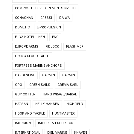
COMPOSITE DEVELOPEMENTS NZ LTD
CONAGHAN
CRESSI
DAIWA
DOMETIC
E-PROPULSION
ELIYA HOTEL LINEN
ENO
EUROPE ARMS
FIDLOCK
FLASHMER
FLYING CLOUD TAHITI
FORTRESS MARINE ANCHORS
GARDENLINE
GARMIN
GARMIN
GPO
GREEN SAILS
GREMA SARL
GUY COTTEN
HANS WRAGE/BAIKAL
HATSAN
HELLY HANSEN
HIGHFIELD
HOOK AND TACKLE
HUNTMASTER
IMERSION
IMPORT & EXPORT CO
INTERNATIONAL
IXEL MARINE
KHAVEN