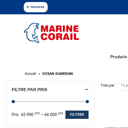
Panneau de gestion des cookies
Horaires
Produits
Accueil
»
OCEAN GUARDIAN
Trier par:
FILTRE PAR PRIX
CFP
CFP
Prix :
65 990
—
66 000
FILTRER
Prix
Prix
min
max