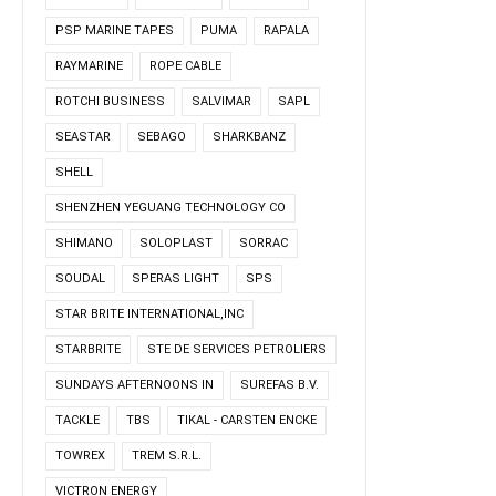
PSP MARINE TAPES
PUMA
RAPALA
RAYMARINE
ROPE CABLE
ROTCHI BUSINESS
SALVIMAR
SAPL
SEASTAR
SEBAGO
SHARKBANZ
SHELL
SHENZHEN YEGUANG TECHNOLOGY CO
SHIMANO
SOLOPLAST
SORRAC
SOUDAL
SPERAS LIGHT
SPS
STAR BRITE INTERNATIONAL,INC
STARBRITE
STE DE SERVICES PETROLIERS
SUNDAYS AFTERNOONS IN
SUREFAS B.V.
TACKLE
TBS
TIKAL - CARSTEN ENCKE
TOWREX
TREM S.R.L.
VICTRON ENERGY