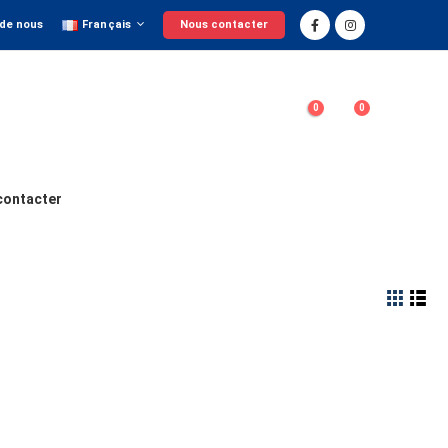
 de nous
Français
Nous contacter
0
0
contacter