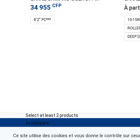
CFP
34 955
À part
Nous co
8'2'' PC***
10-15K
ROLLE
Centre-Vil
Lundi – V
DEEP 
Samedi : 
Nouville 
Lundi – V
Partenariat
Samedi : 
Ducos :+6
Lundi – V
Samedi : 
Select at least 2 products
to compare
© Marine Corail 2025.
Ce site utilise des cookies et vous donne le contrôle sur ceu
View comparison