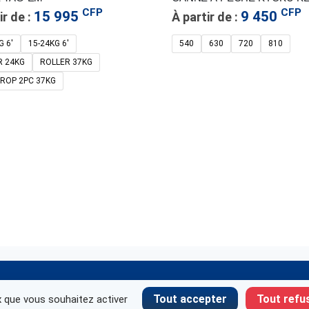
CFP
CFP
15 995
9 450
ir de :
À partir de :
ntacter
A propos
G 6'
15-24KG 6'
540
630
720
810
R 24KG
ROLLER 37KG
le : +687 27.58.48
Mentions légales
endredi : 9h00 – 16h30
Conditions Générales de Ventes
DROP 2PC 37KG
8h30 – 12h30
Retourner un produit
: +687 25.44.60
Méthodes de règlement
endredi : 8h00 – 16h00
Modes de livraison
8h00 – 12h00
Nous contacter
87 28.28.38
endredi : 8h30 – 16h30
8h00 – 12h00
Tout accepter
Tout refu
x que vous souhaitez activer