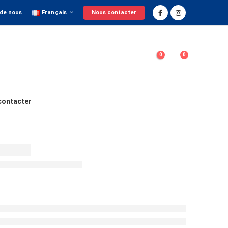
 de nous
Français
Nous contacter
0
0
contacter