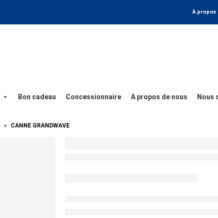
À propos
Bon cadeau
Concessionnaire
A propos de nous
Nous 
»
CANNE GRANDWAVE