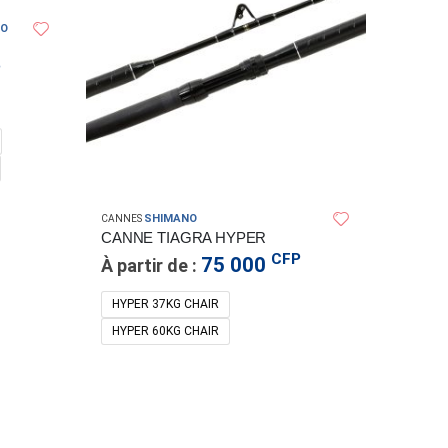
NO
P
CANNES
CANN
SHIMANO
CANNES
À part
CANNE TIAGRA HYPER
CFP
75 000
À partir de :
BLK 66
6'6"X
HYPER 37KG CHAIR
CARBO
HYPER 60KG CHAIR
PP40-
SPIN 6
70M 2