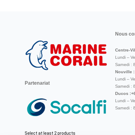
Nous co
Centre-Vil
Lundi – V
Samedi : 
Nouville 
Lundi – V
Partenariat
Samedi : 
Ducos :+6
Lundi – V
Samedi : 
Select at least 2 products