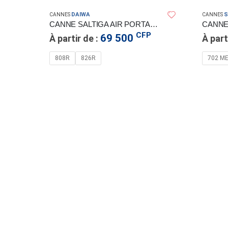
DAIWA
S
CANNES
CANNES
CANNE SALTIGA AIR PORTABLE DAIWA
CANNE
CFP
69 500
À partir de :
À part
808R
826R
702 M