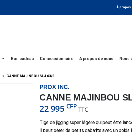
À propos
Bon cadeau
Concessionnaire
A propos de nous
Nous 
»
CANNE MAJINBOU SLJ 63/2
PROX INC.
CANNE MAJINBOU SLJ
CFP
22 995
TTC
Tige de jigging super légère qui peut être lanc
Il peut gérer de petits gabarits avec un poids l