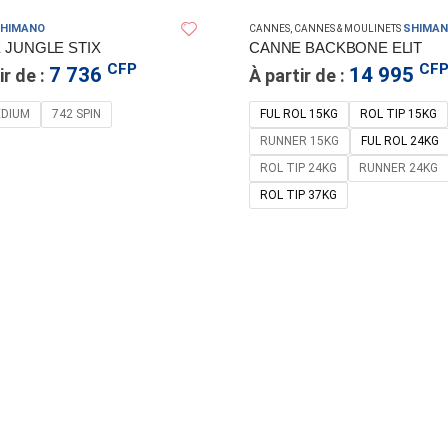
HIMANO
SHIMA
CANNES
,
CANNES & MOULINETS
 JUNGLE STIX
CANNE BACKBONE ELIT
CFP
CF
7 736
14 995
ir de :
À partir de :
EDIUM
742 SPIN
FUL ROL 15KG
ROL TIP 15KG
RUNNER 15KG
FUL ROL 24KG
ROL TIP 24KG
RUNNER 24KG
ROL TIP 37KG