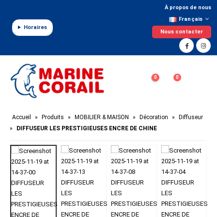
Panneau de gestion des cookies
À propos de nous
Français
Horaires
Nous contacter
0
0
Accueil
»
Produits
»
MOBILIER & MAISON
»
Décoration
»
Diffuseur
»
DIFFUSEUR LES PRESTIGIEUSES ENCRE DE CHINE