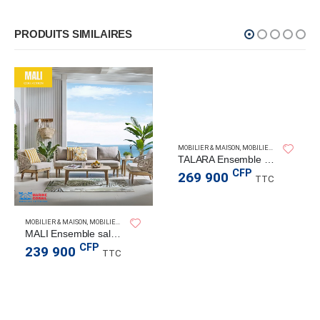
PRODUITS SIMILAIRES
,
TABLE À MANGER
MOBILIER & MAISON
,
MOBILIER D’EXTÉRIEUR
,
TALARA Ensemble salon 4 pièces, canapé 2P
CFP
269 900
TTC
MOBILIER & MAISON
,
MOBILIER D’EXTÉRIEUR
,
SALON D'EXTÉRIEUR
MALI Ensemble salon 4pièces
CFP
239 900
TTC