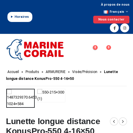
Panneau de gestion des cookies
À propos de nous
Français
Horaires
Nous contacter
0
0
Accueil
»
Produits
»
ARMURERIE
»
Visée/Précision
»
Lunette
longue distance KonusPro-550 4-16×50
Lunette longue distance
KonusPro-550 4-16×50