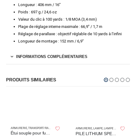
Longueur : 406 mm / 16″
Poids : 697 g / 24,6 oz
Valeur du clic à 100 yards : 1/8 MOA (3,4 mm)
Plage de réglage interne maximale : 66,9″ / 1,7 m
Réglage de parallaxe : objectif réglable de 10 yards à l’infini
Longueur de montage : 152 mm / 6,9″
INFORMATIONS COMPLÉMENTAIRES
PRODUITS SIMILAIRES
ARMURERIE
,
TRANSPORT/RANGEMENT
SPERA
ARMURERIE
,
LAMPE
,
LAMPE TORCHE
Étui souple pour fusil Durango 54″
PILE LITHIUM SPERAS 18350 1100mAh