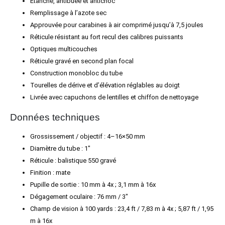
Étanche, antibuée et antichoc
Remplissage à l’azote sec
Approuvée pour carabines à air comprimé jusqu’à 7,5 joules
Réticule résistant au fort recul des calibres puissants
Optiques multicouches
Réticule gravé en second plan focal
Construction monobloc du tube
Tourelles de dérive et d’élévation réglables au doigt
Livrée avec capuchons de lentilles et chiffon de nettoyage
Données techniques
Grossissement / objectif : 4–16×50 mm
Diamètre du tube : 1″
Réticule : balistique 550 gravé
Finition : mate
Pupille de sortie : 10 mm à 4x ; 3,1 mm à 16x
Dégagement oculaire : 76 mm / 3″
Champ de vision à 100 yards : 23,4 ft / 7,83 m à 4x ; 5,87 ft / 1,95
m à 16x