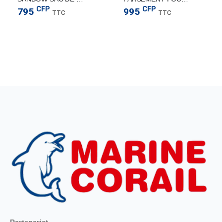
CFP
CFP
795
995
TTC
TTC