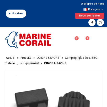
Panneau de gestion des cookies
À propos de nous
Français
Horaires
Nous contacter
0
0
Accueil
»
Produits
»
LOISIRS & SPORT
»
Camping (glacières, BBQ,
matériel…)
»
Equipement
»
PINCE A BACHE