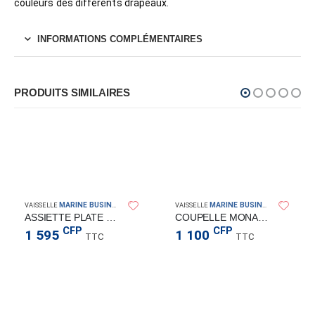
couleurs des différents drapeaux.
INFORMATIONS COMPLÉMENTAIRES
PRODUITS SIMILAIRES
MARINE BUSINESS
MARINE BUSINESS
VAISSELLE
VAISSELLE
ASSIETTE PLATE COLUMBUS
COUPELLE MONACO
CFP
CFP
1 595
1 100
TTC
TTC