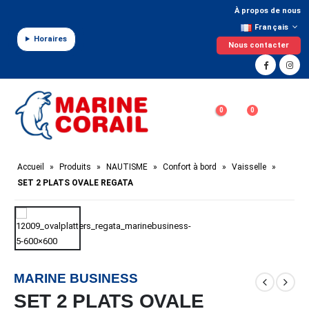
Panneau de gestion des cookies
À propos de nous
Français
Horaires
Nous contacter
0
0
Accueil
»
Produits
»
NAUTISME
»
Confort à bord
»
Vaisselle
»
SET 2 PLATS OVALE REGATA
MARINE BUSINESS
SET 2 PLATS OVALE