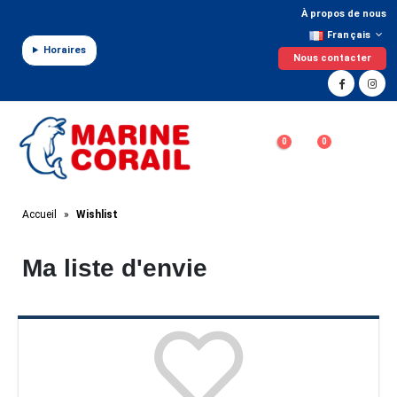
Panneau de gestion des cookies
À propos de nous
Français
Horaires
Nous contacter
0
0
Accueil
»
Wishlist
Ma liste d'envie