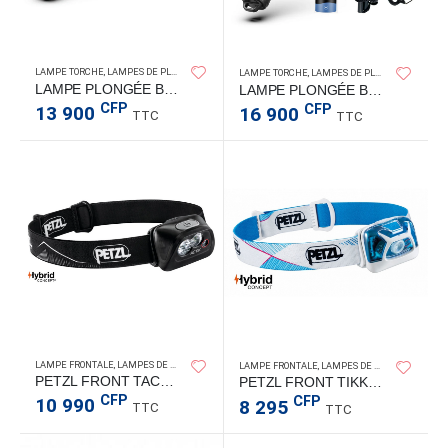
SPERAS LIGHT
LAMPE TORCHE
,
LAMPES DE PLONGÉE
SPERAS
LAMPE TORCHE
,
LAMPES DE PLONGÉE
LAMPE PLONGÉE BD10 1200LM
LAMPE PLONGÉE BD20 1200LM
CFP
CFP
13 900
16 900
TTC
TTC
LAMPE FRONTALE
,
LAMPES DE PLONGÉE
LAMPE FRONTALE
,
LAMPES DE PLONGÉE
PETZL FRONT TACTIKKA+ BLK 350L
PETZL FRONT TIKKA BLANC 300L
CFP
CFP
10 990
8 295
TTC
TTC