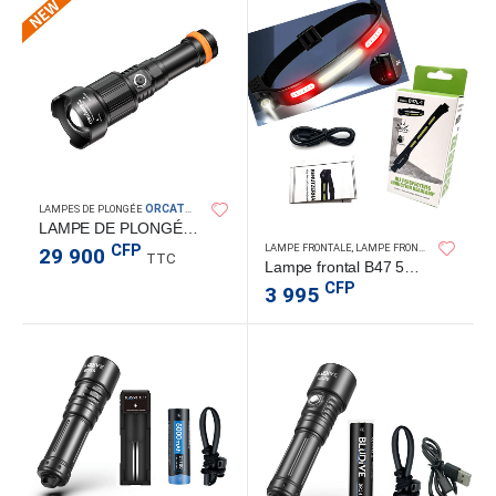
ORCATORCH
LAMPES DE PLONGÉE
LAMPE DE PLONGÉE ZD710 2700 LM
CFP
LAMPE FRONTALE
,
LAMPE FRONTALE
,
LAMPES D
29 900
TTC
Lampe frontal B47 500LM
CFP
3 995