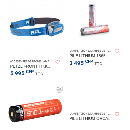
ORCAT
LAMPE TORCHE
,
LAMPES DE PLONGÉE
PILE LITHIUM 18650 3400mAh USB-C
CFP
ACCESSOIRES DE PÊCHE
,
LAMPE FRONTALE
,
LAMPES DE PLONGÉE
3 495
TTC
PETZL FRONT TIKKINA BLEU 250L
CFP
5 995
TTC
LAMPE TORCHE
,
LAMPES DE PLONGÉE
PILE LITHIUM ORCATORCH 14500 920mAh USB-C