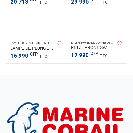
20 713
29 995
TTC
TTC
ORCATORCH
LAMPE FRONTALE
,
LAMPES DE PLONGÉE
LAMPE FRONTALE
,
LAMPES DE PLONGÉE
PETZL FRONT SWIFT RL ORAN 900L
LAMPE DE PLONGÉE D550 1000LM
CFP
CFP
17 990
16 990
TTC
TTC