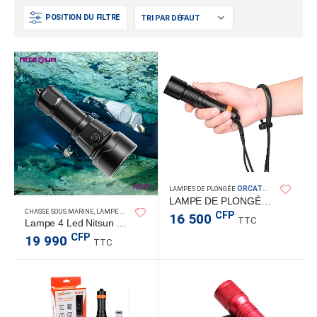
POSITION DU FILTRE
ORCATORCH
LAMPES DE PLONGÉE
LAMPE DE PLONGÉE D530 1300LM
CHASSE SOUS MARINE
,
LAMPE TORCHE
,
LAMPES DE PLONGÉE
,
TACTICAL
CFP
16 500
TTC
Lampe 4 Led Nitsun ND51
CFP
19 990
TTC