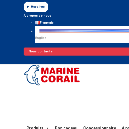
Panneau de gestion des cookies
Horaires
À propos de nous
Français
English
Nous contacter
Chercher
0
0 article
0
Produits
Bon cadeau
Concessionnaire
A p