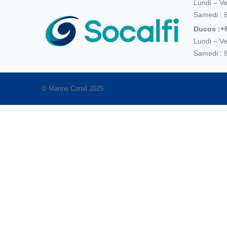
Lundi – V
Samedi : 
Ducos :+6
Lundi – V
Samedi : 
© Marine Corail 2025.