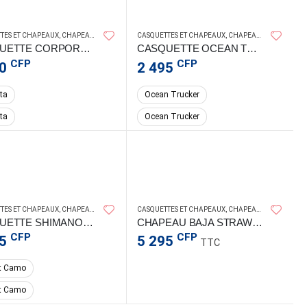
CASQUETTES ET CHAPEAUX
,
CHAPEAUX & CASQUETTES
SHIMANO
,
VÊTEMENTS DE PÊCHE
TES ET CHAPEAUX
,
CHAPEAUX ET CASQUETTES
CASQUETTES ET CHAPEAUX
,
CHAPEAUX ET CASQUETTES
CASQUETTE CORPORATE SHIMANO TRIFECTA
CASQUETTE OCEAN TRUCKER – SHIMANO
CFP
CFP
00
2 495
ta
Ocean Trucker
ta
Ocean Trucker
MANO
SHIMANO
TES ET CHAPEAUX
,
CHAPEAUX ET CASQUETTES
CASQUETTES ET CHAPEAUX
,
CHAPEAUX ET CASQUETTES
CASQUETTE SHIMANO – FOREST CAMO
CHAPEAU BAJA STRAW FISH CA SLT
CFP
CFP
95
5 295
TTC
t Camo
t Camo