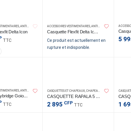
ACCESSO
STIMENTAIRES
,
ANTI-UV
,
ANTI-UV HOMMES
ACCESSOIRES VESTIMENTAIRES
,
CASQUETTES ET CHAPEAUX
,
ANTI-UV
,
CHAPEAUX & CASQUETT
,
ANTI-UV HOMMES
,
xfit Delta Icon
Casquette Flexfit Delta Icon LGY
P
5 9
TTC
Ce produit est actuellement en
rupture et indisponible.
STIMENTAIRES
,
ANTI-UV
,
ANTI-UV HOMMES
,
CASQUETTES ET CHAPEAUX
,
CHAPEAUX & CASQUETT
RAP
CASQUETTES ET CHAPEAUX
,
CHAPEAUX ET CASQUETTES
CASQUET
Casquette Flybridge Goione Marlin
CASQUETTE RAPALA 5 LED CAMO
P
CFP
2 895
1 6
TTC
TTC