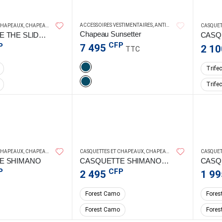
ACCESSOIRES VESTIMENTAIRES
PELAGIC GEAR
,
ANTI-UV
,
ANTI-UV HOMMES
,
 CHAPEAUX
,
CHAPEAUX ET CASQUETTES
CASQUET
Chapeau Sunsetter
CASQUETTE THE SLIDE OFFSHORE DORADO
CFP
P
7 495
2 1
TTC
Trifec
Trifec
SHIMANO
SHI
 CHAPEAUX
,
CHAPEAUX ET CASQUETTES
CASQUETTES ET CHAPEAUX
,
CHAPEAUX ET CASQUETTES
CASQUET
E SHIMANO
CASQUETTE SHIMANO – FOREST CAMO
P
CFP
2 495
1 9
Forest Camo
Fores
Forest Camo
Fores