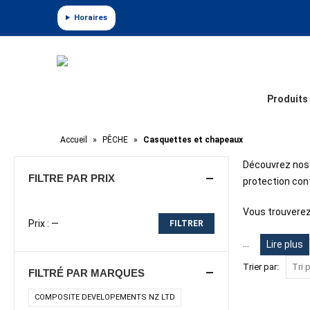
Panneau de gestion des cookies
Horaires
Produits
Accueil
»
PÊCHE
»
Casquettes et chapeaux
Découvrez nos 
FILTRE PAR PRIX
protection cont
Vous trouverez
Prix :
—
FILTRER
Prix
Prix
...
Lire plus
min
max
Trier par:
FILTRÉ PAR MARQUES
COMPOSITE DEVELOPEMENTS NZ LTD