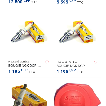
CFP
CFP
12 500
5 595
TTC
TTC
PIÈCES DÉTACHÉES
PIÈCES DÉTACHÉES
BOUGIE NGK DCP-R8E
BOUGIE NGK DCP-R8E DEVISSABLE
CFP
CFP
1 195
1 195
TTC
TTC