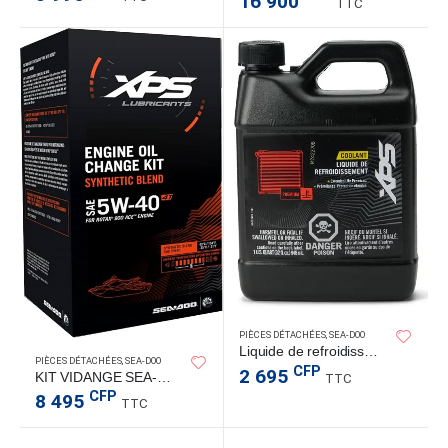
16 900
TTC
PIÈCES DÉTACHÉES
,
SEA-DOO
Liquide de refroidissement protection étendue
PIÈCES DÉTACHÉES
,
SEA-DOO
CFP
2 695
KIT VIDANGE SEA-DOO 4T 900 ACE
TTC
CFP
8 495
TTC