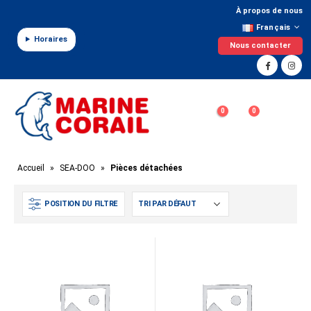
Panneau de gestion des cookies
À propos de nous
Français
Horaires
Nous contacter
0
0
Accueil
»
SEA-DOO
»
Pièces détachées
POSITION DU FILTRE