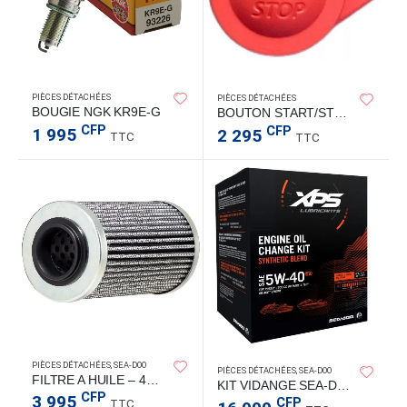
PIÈCES DÉTACHÉES
PIÈCES DÉTACHÉES
BOUGIE NGK KR9E-G
BOUTON START/STOP
CFP
CFP
1 995
2 295
TTC
TTC
PIÈCES DÉTACHÉES
,
SEA-DOO
PIÈCES DÉTACHÉES
,
SEA-DOO
FILTRE A HUILE – 420956744
KIT VIDANGE SEA-DOO 4T >1500CC
CFP
3 995
CFP
TTC