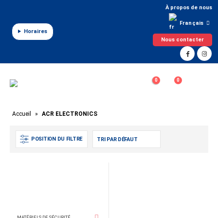
Panneau de gestion des cookies
À propos de nous
Français
Horaires
Nous contacter
0
0
Accueil
»
ACR ELECTRONICS
POSITION DU FILTRE
MATÉRIELS DE SÉCURITÉ