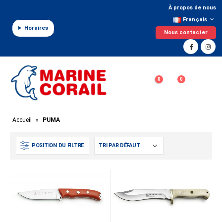
Panneau de gestion des cookies
À propos de nous
Français
Horaires
Nous contacter
0
0
Accueil
»
PUMA
POSITION DU FILTRE