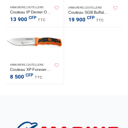
ARMURERIE
,
COUTELLERIE
ARMURERIE
,
COUTELLERIE
Couteau IP Dexter Orange I
Couteau SGB Buffalo Hunter, os blanc poli
CFP
CFP
13 900
19 900
TTC
TTC
ARMURERIE
,
COUTELLERIE
Couteau XP Forever Knife
CFP
8 500
TTC