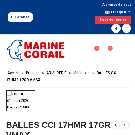
Panneau de gestion des cookies
À propos de nous
Français
Horaires
Nous contacter
0
0
Accueil
»
Produits
»
ARMURERIE
»
Munitions
»
BALLES CCI
17HMR 17GR VMAX
BALLES CCI 17HMR 17GR
VMAX