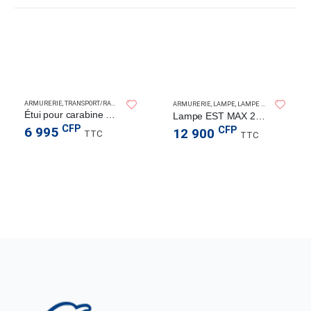
SPERAS LIGHT
ARMURERIE
,
TRANSPORT/RANGEMENT
CTICAL
ARMURERIE
,
LAMPE
,
LAMPE TORCHE
,
TACTIC
Étui pour carabine Patriot 46″
Lampe EST MAX 2500LM – 279M
CFP
CFP
6 995
12 900
TTC
TTC