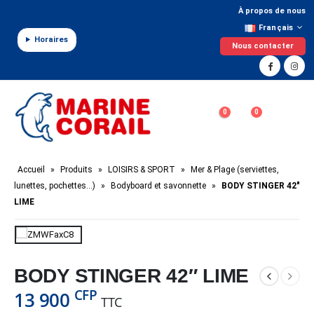
Panneau de gestion des cookies
À propos de nous
Français
Horaires
Nous contacter
0
0
Accueil
»
Produits
»
LOISIRS & SPORT
»
Mer & Plage (serviettes,
lunettes, pochettes…)
»
Bodyboard et savonnette
»
BODY STINGER 42″
LIME
BODY STINGER 42″ LIME
CFP
13 900
TTC