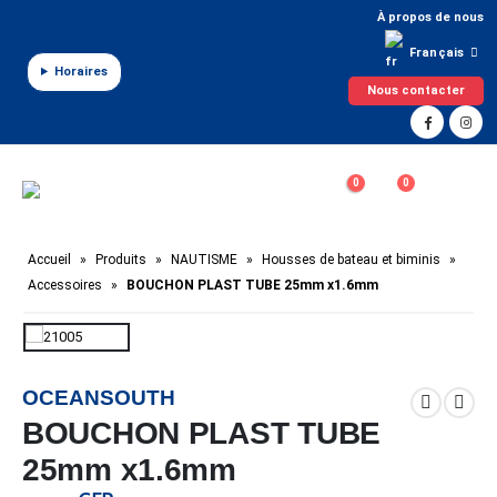
Panneau de gestion des cookies
À propos de nous
Français
Horaires
Nous contacter
0
0
Accueil
»
Produits
»
NAUTISME
»
Housses de bateau et biminis
»
Accessoires
»
BOUCHON PLAST TUBE 25mm x1.6mm
OCEANSOUTH
BOUCHON PLAST TUBE
25mm x1.6mm