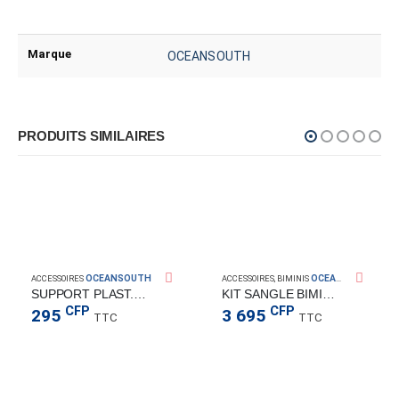
Marque
OCEANSOUTH
PRODUITS SIMILAIRES
OCEANSOUTH
OCEANSOUTH
ACCESSOIRES
ACCESSOIRES
,
BIMINIS
SUPPORT PLAST.21001
KIT SANGLE BIMINI HD
CFP
CFP
295
3 695
TTC
TTC
OUTH