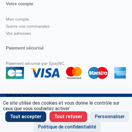
Votre compte
Mon compte
Suivre vos commandes
Vos adresses
Paiement sécurisé
Paiement sécurisé par EpayNC.
Select at least 2 products
to compare
Ce site utilise des cookies et vous donne le contrôle sur
© Marine Corail 2025.
ceux que vous souhaitez activer
View comparison
Tout accepter
Tout refuser
Personnaliser
Politique de confidentialité