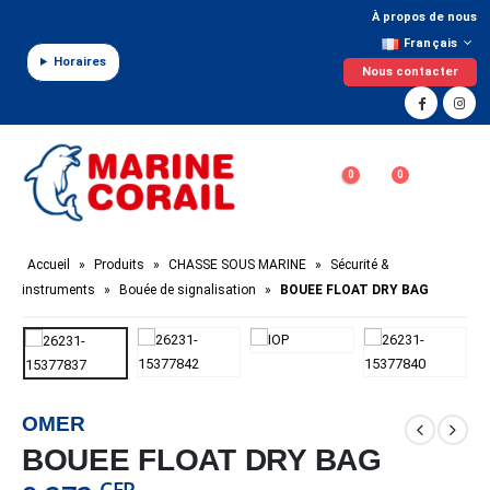
Panneau de gestion des cookies
À propos de nous
Français
Horaires
Nous contacter
0
0
Accueil
»
Produits
»
CHASSE SOUS MARINE
»
Sécurité &
instruments
»
Bouée de signalisation
»
BOUEE FLOAT DRY BAG
OMER
BOUEE FLOAT DRY BAG
CFP