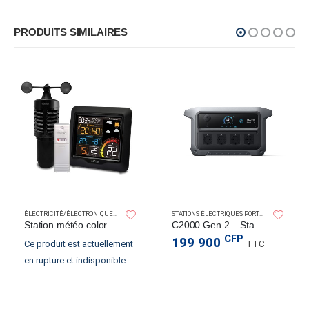
PRODUITS SIMILAIRES
ATIONS ÉLECTRIQUES PORTABLES
ÉLECTRICITÉ/ÉLECTRONIQUE MARIN
,
ÉLECTRONIQUE MARIN
,
NAVIGATION
STATIONS ÉLECTRIQUES PORTABLES
Station météo colorée avec anémomètre
C2000 Gen 2 – Station électrique portable – 2048Wh | 2400W
CFP
199 900
Ce produit est actuellement
TTC
en rupture et indisponible.