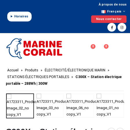
Panneau de gestion des cookies
À propos de nous
Français
Horaires
Nous contacter
0
0
Accueil
»
Produits
»
ÉLECTRICITÉ/ÉLECTRONIQUE MARIN
»
STATIONS ÉLECTRIQUES PORTABLES
»
C300X – Station électrique
portable – 288Wh | 300W