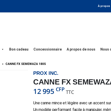
À propos
Bon cadeau
Concessionnaire
A propos de nous
Nous 
»
CANNE FX SEMEWAZA 180S
PROX INC.
CANNE FX SEMEWAZ
CFP
12 995
TTC
Une canne mince et légère avec un accent sur l
Un modèle performant facile à manipuler, mêm