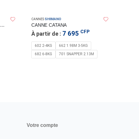
SHIMANO
CANNES
CANNE A PECHE SALTIGA GT DAIWA
CANNE CATANA
CFP
7 695
À partir de :
602 2-4KG
662 1.98M 3-5KG
682 6-8KG
701 SNAPPER 2.13M
CANNES
CANN
À part
J S56
C S82
Votre compte