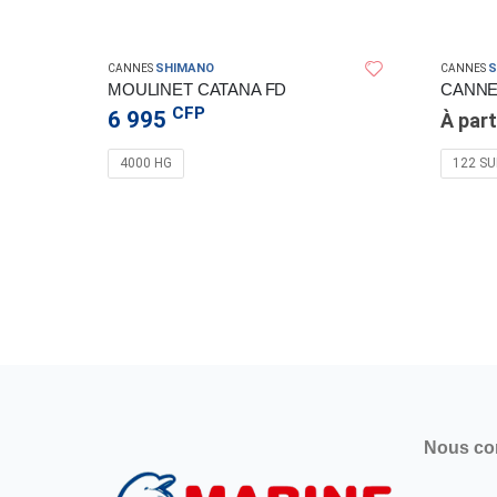
SHIMANO
S
CANNES
CANNES
MOULINET CATANA FD
CANNE
CFP
6 995
À part
4000 HG
122 SU
UTION OFFSHORE
Nous co