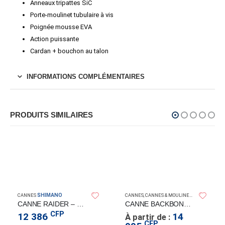
Anneaux tripattes SiC
Porte-moulinet tubulaire à vis
Poignée mousse EVA
Action puissante
Cardan + bouchon au talon
INFORMATIONS COMPLÉMENTAIRES
PRODUITS SIMILAIRES
SHIMANO
SHIMANO
CANNES
CANNES
,
CANNES & MOULINETS
CANNE RAIDER – SHIMANO
CANNE BACKBONE ELIT
CFP
12 386
14
À partir de :
CFP