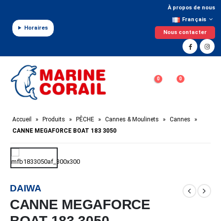
Panneau de gestion des cookies
À propos de nous
Français
Horaires
Nous contacter
0
0
Accueil
»
Produits
»
PÊCHE
»
Cannes & Moulinets
»
Cannes
»
CANNE MEGAFORCE BOAT 183 3050
DAIWA
CANNE MEGAFORCE
BOAT 183 3050