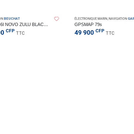
BEUCHAT
GAR
ON
ÉLECTRONIQUE MARIN
,
NAVIGATION
ORDI D6I NOVO ZULU BLACK W/US
GPSMAP 79s
CFP
CFP
00
49 900
TTC
TTC