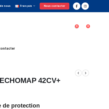
 de nous
Français
Nous contacter
0
0
contacter
 ECHOMAP 42CV+
 de protection