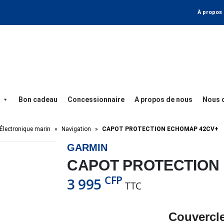
À propos
Bon cadeau
Concessionnaire
A propos de nous
Nous 
Électronique marin
»
Navigation
»
CAPOT PROTECTION ECHOMAP 42CV+
GARMIN
CAPOT PROTECTION
CFP
3 995
TTC
Couvercle