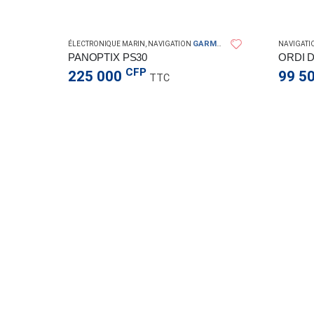
MAGMA
GARMIN
IN
ÉLECTRONIQUE MARIN
,
NAVIGATION
NAVIGATI
O
PANOPTIX PS30
CFP
225 000
99 5
TTC