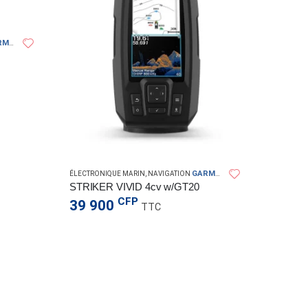
MIN
GARMIN
ÉLECTRONIQUE MARIN
,
NAVIGATION
ÉLECTRO
STRIKER VIVID 4cv w/GT20
CAMER
CFP
39 900
295 
TTC