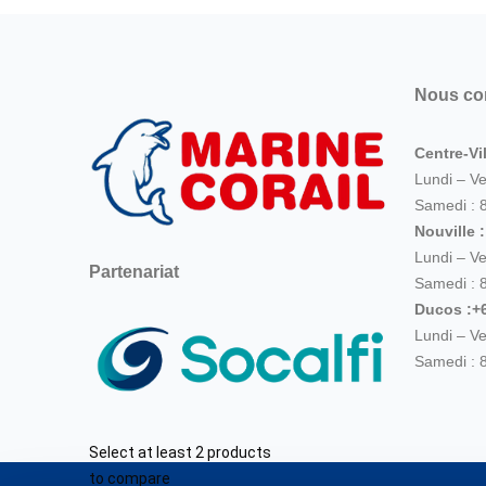
Nous co
Centre-Vil
Lundi – V
Samedi : 
Nouville 
Lundi – V
Partenariat
Samedi : 
Ducos :+6
Lundi – V
Samedi : 
Select at least 2 products
to compare