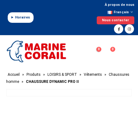
Panneau de gestion des cookies
À propos de nous
Français
Horaires
Nous contacter
0
0
Accueil
»
Produits
»
LOISIRS & SPORT
»
Vêtements
»
Chaussures
homme
»
CHAUSSURE DYNAMIC PRO II