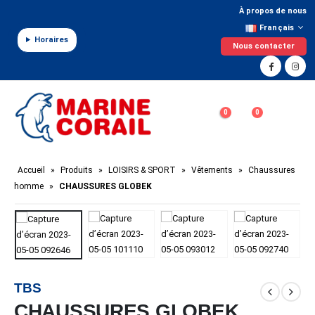
Panneau de gestion des cookies
À propos de nous
Français
Horaires
Nous contacter
0
0
Accueil
»
Produits
»
LOISIRS & SPORT
»
Vêtements
»
Chaussures
homme
»
CHAUSSURES GLOBEK
TBS
CHAUSSURES GLOBEK