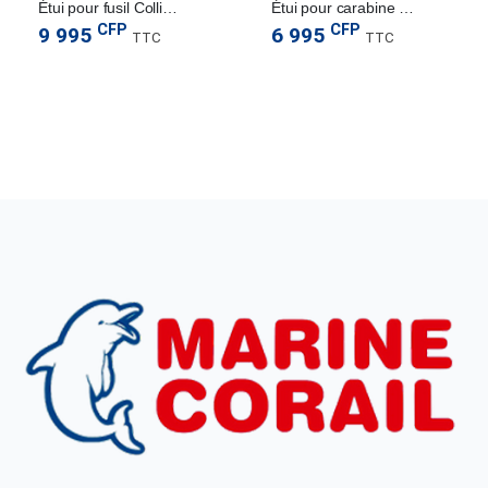
Étui pour fusil Collins 52″
Étui pour carabine Patriot 46″
CFP
CFP
9 995
6 995
TTC
TTC