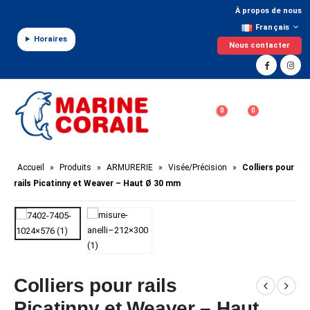
Panneau de gestion des cookies
À propos de nous
Français
Horaires
Nous contacter
0
0
Accueil
»
Produits
»
ARMURERIE
»
Visée/Précision
»
Colliers pour
rails Picatinny et Weaver – Haut Ø 30 mm
Colliers pour rails
Picatinny et Weaver – Haut