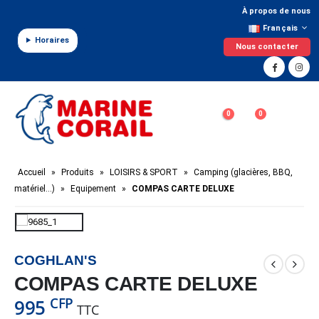
Panneau de gestion des cookies
À propos de nous
Français
Horaires
Nous contacter
0
0
Accueil
»
Produits
»
LOISIRS & SPORT
»
Camping (glacières, BBQ,
matériel…)
»
Equipement
»
COMPAS CARTE DELUXE
COGHLAN'S
COMPAS CARTE DELUXE
CFP
995
TTC