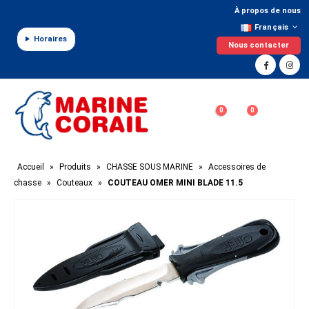
Panneau de gestion des cookies
À propos de nous
Français
Horaires
Nous contacter
0
0
Accueil
»
Produits
»
CHASSE SOUS MARINE
»
Accessoires de
chasse
»
Couteaux
»
COUTEAU OMER MINI BLADE 11.5