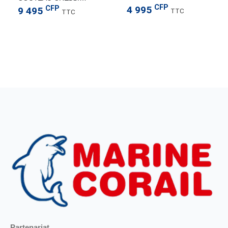
CFP
CFP
4 995
9 495
TTC
TTC
Partenariat