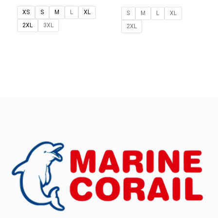
XS
S
M
L
XL
S
M
L
XL
2XL
3XL
2XL