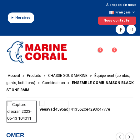
Panneau de gestion des cookies
À propos de nous
Français
Horaires
Nous contacter
0
0
Accueil
»
Produits
»
CHASSE SOUS MARINE
»
Équipement (combis,
gants, bottillons)
»
Combinaison
»
ENSEMBLE COMBINAISON BLACK
STONE 3MM
OMER