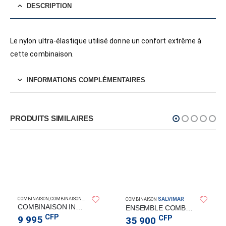
DESCRIPTION
Le nylon ultra-élastique utilisé donne un confort extrême à
cette combinaison.
INFORMATIONS COMPLÉMENTAIRES
PRODUITS SIMILAIRES
COMBINAISON
,
COMBINAISONS PLONGÉE
SALVIMAR
COMBINAISON
COMBINAISON INTEGRALE 2P ADRENALIN
ENSEMBLE COMBINAISON KRYPSIS 3.5MM
CFP
CFP
9 995
35 900