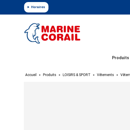
Panneau de gestion des cookies
Horaires
Produits
Accueil
»
Produits
»
LOISIRS & SPORT
»
Vêtements
»
Vêtem