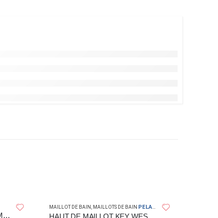
PELAGIC GEAR
MAILLOT DE BAIN
,
MAILLOTS DE BAIN
HAUT DE BIKINI TRIANGLE MAOTI OCEAN – FLYING CLOUD
HAUT DE MAILLOT KEY WEST FISH CAMO