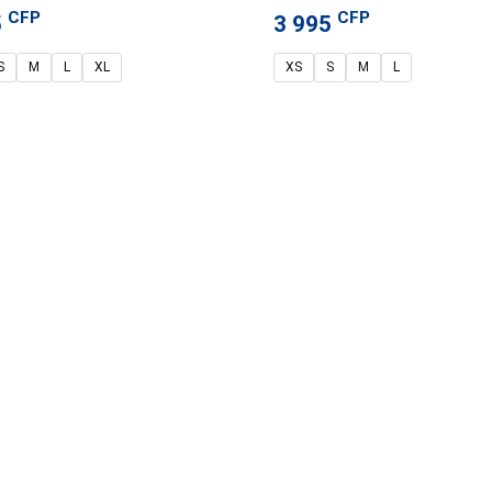
CFP
CFP
5
3 995
S
M
L
XL
XS
S
M
L
ntacter
A propos
le : +687 27.58.48
Mentions légales
endredi : 9h00 – 16h30
Conditions Générales de Ventes
8h30 – 12h30
Retourner un produit
: +687 25.44.60
Méthodes de règlement
endredi : 8h00 – 16h00
Modes de livraison
8h00 – 12h00
Nous contacter
87 28.28.38
endredi : 8h30 – 16h30
8h00 – 12h00