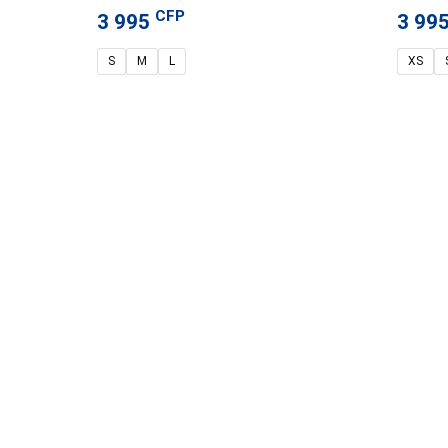
CFP
3 995
3 99
S
M
L
XS
Nous co
Centre-Vil
Lundi – V
Samedi : 
Nouville 
Lundi – V
Partenariat
Samedi : 
Ducos :+6
Lundi – V
Samedi : 