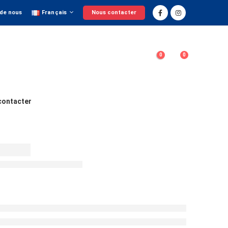
 de nous
Français
Nous contacter
0
0
contacter