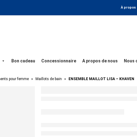
À propos
Bon cadeau
Concessionnaire
A propos de nous
Nous 
ents pour femme
»
Maillots de bain
»
ENSEMBLE MAILLOT LISA – KHAVEN