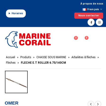
Panneau de gestion des cookies
À propos de nous
Français
Horaires
Nous contacter
0
0
Accueil
»
Produits
»
CHASSE SOUS MARINE
»
Arbalètes & flèches
»
Flèches
»
FLECHE E.T ROLLER 6.75/140CM
OMER