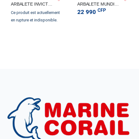
ARBALETE INVICTUS HF MIMET
ARBALETE MUNDIAL COMPETITION
CFP
22 990
Ce produit est actuellement
en rupture et indisponible.
TMASTER