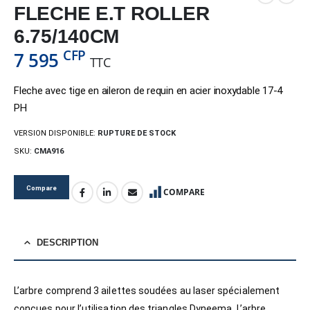
FLECHE E.T ROLLER
6.75/140CM
CFP
7 595
TTC
Fleche avec tige en aileron de requin en acier inoxydable 17-4
PH
VERSION DISPONIBLE:
RUPTURE DE STOCK
SKU:
CMA916
Compare
COMPARE
DESCRIPTION
L’arbre comprend 3 ailettes soudées au laser spécialement
conçues pour l’utilisation des triangles Dyneema. L’arbre