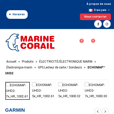
Panneau de gestion des cookies
À propos de nous
Français
Horaires
Nous contacter
0
0
Accueil
»
Produits
»
ÉLECTRICITÉ/ÉLECTRONIQUE MARIN
»
Électronique marin
»
GPS Lecteur de carte / Sondeurs
»
ECHOMAP™
UHD2
GARMIN