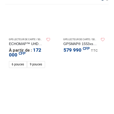
RMIN
GARMIN
GARMI
GPS LECTEUR DE CARTE / SONDEURS
GPS LECTEUR DE CARTE / SONDEURS
ECHOMAP™ UHD2 TACTILE
GPSMAP® 1553xsv Ultra Large
CFP
172
579 990
À partir de :
TTC
CFP
000
6 pouces
9 pouces