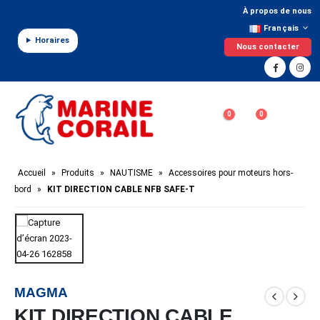
Panneau de gestion des cookies
À propos de nous
Français
Horaires
Nous contacter
0
0
Accueil
»
Produits
»
NAUTISME
»
Accessoires pour moteurs hors-
bord
»
KIT DIRECTION CABLE NFB SAFE-T
MAGMA
KIT DIRECTION CABLE