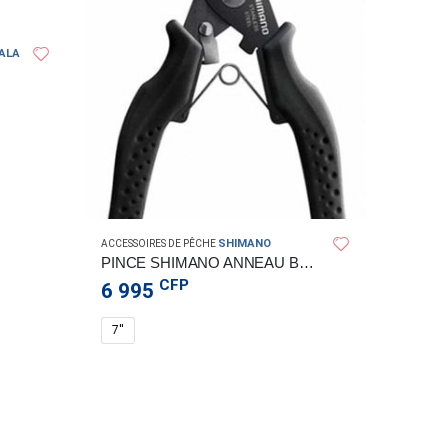
ALA
SHIMANO
ACCESSOIRES DE PÊCHE
ACCESSOI
PINCE SHIMANO ANNEAU BRISE 7
CFP
6 995
2 39
7''