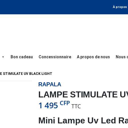
À propos
Bon cadeau
Concessionnaire
A propos de nous
Nous 
E STIMULATE UV BLACK LIGHT
RAPALA
LAMPE STIMULATE U
CFP
1 495
TTC
Mini Lampe Uv Led R