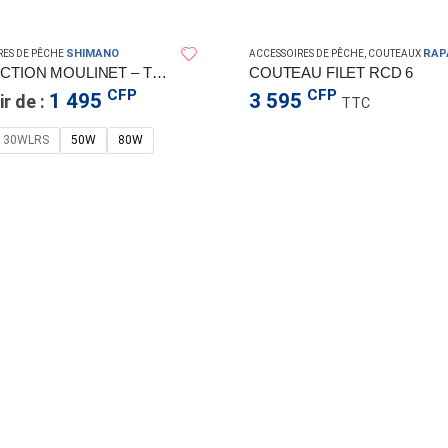
SHIMANO
RAP
RES DE PÊCHE
ACCESSOIRES DE PÊCHE
,
COUTEAUX
PROTECTION MOULINET – TIAGRA
COUTEAU FILET RCD 6
CFP
CFP
1 495
3 595
ir de :
TTC
30WLRS
50W
80W