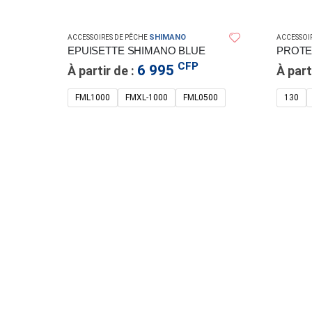
SHIMANO
ACCESSOIRES DE PÊCHE
ACCESSOI
EPUISETTE SHIMANO BLUE
CFP
6 995
À partir de :
À part
FML1000
FMXL-1000
FML0500
130
CACHE VISAGE RAPALA LURE CAMO