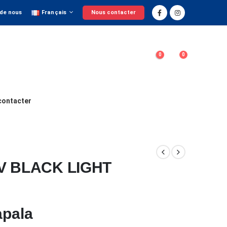
 de nous
Français
Nous contacter
0
0
contacter
V BLACK LIGHT
apala