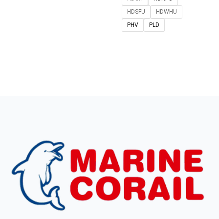
HDSFU
HDWHU
PHV
PLD