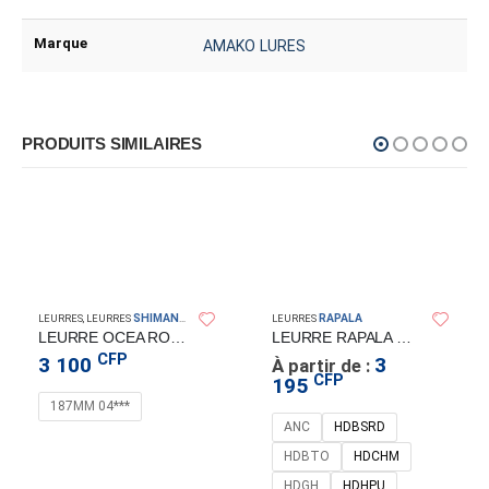
Marque
AMAKO LURES
PRODUITS SIMILAIRES
SHIMANO
RAPALA
LEURRES
,
LEURRES
LEURRES
LEURRE OCEA ROCKDIVE
LEURRE RAPALA X-RAP MAGNUM PREY
CFP
3 100
3
À partir de :
CFP
195
187MM 04***
ANC
HDBSRD
HDBTO
HDCHM
HDGH
HDHPU