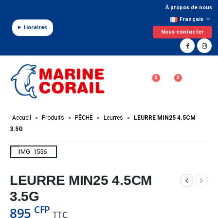
Panneau de gestion des cookies
À propos de nous
Français
Horaires
Nous contacter
0
0
Accueil
»
Produits
»
PÊCHE
»
Leurres
»
LEURRE MIN25 4.5CM
3.5G
LEURRE MIN25 4.5CM
3.5G
CFP
895
TTC