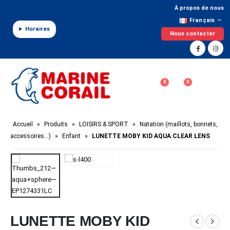
Panneau de gestion des cookies
À propos de nous
Français
Horaires
Nous contacter
0
0
Accueil
»
Produits
»
LOISIRS & SPORT
»
Natation (maillots, bonnets,
accessoires…)
»
Enfant
»
LUNETTE MOBY KID AQUA CLEAR LENS
LUNETTE MOBY KID