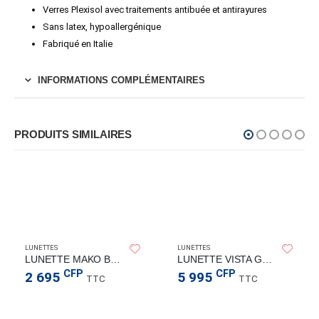
Verres Plexisol avec traitements antibuée et antirayures
Sans latex, hypoallergénique
Fabriqué en Italie
INFORMATIONS COMPLÉMENTAIRES
PRODUITS SIMILAIRES
LUNETTES
LUNETTES
LUNETTE MAKO BLACK CLEAR LENS
LUNETTE VISTA GRAY BLUE CLEAR
CFP
CFP
2 695
5 995
TTC
TTC