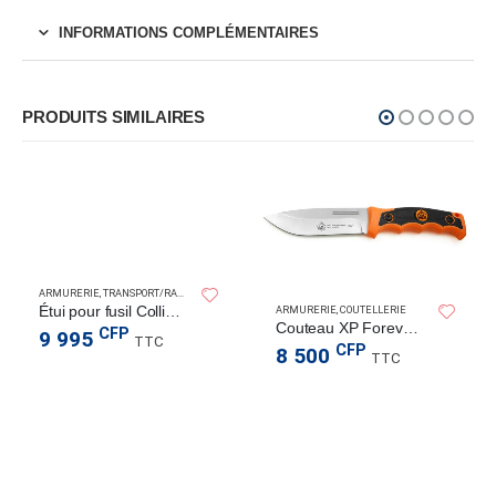
INFORMATIONS COMPLÉMENTAIRES
PRODUITS SIMILAIRES
ARMURERIE
,
TRANSPORT/RANGEMENT
Étui pour fusil Collins 52″
ARMURERIE
,
COUTELLERIE
Couteau XP Forever Knife
CFP
9 995
TTC
CFP
8 500
TTC