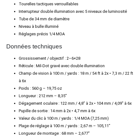
Tourelles tactiques verrouillables
Interrupteur double illumination avec 5 niveaux de luminosité
Tube de 34 mm de diamètre
Niveau à bulle illuminé
Réglages précis 1/4 MOA
Données techniques
Grossissement / objectif : 2–6×28
Réticule : Mil-Dot gravé avec double illumination
Champ de vision à 100 m / yards : 18 m / 54 ft à 2x • 7,3 m / 22 ft
à 6x
Poids : 560 g – 19,75 oz
Longueur : 212 mm – 8,35″
Dégagement oculaire : 122 mm / 4,8″ à 2x • 104 mm / 4,09″ à 6x
Pupille de sortie : 14 mm à 2x • 4,7 mm à 6x
Valeur du clic à 100 m / yards : 1/4 MOA (7,25 mm)
Plage de réglage à 100 m / yards : 2,67 m – 105,11″
Longueur de montage : 68 mm – 2,677″