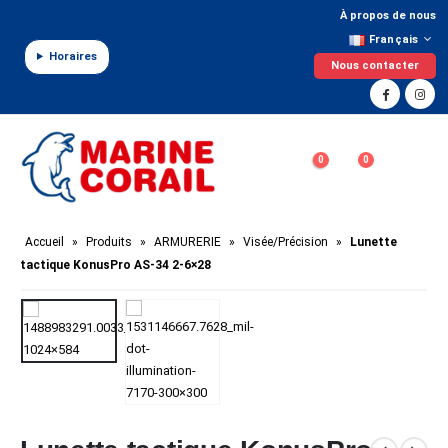
Panneau de gestion des cookies
À propos de nous
Français
Horaires
Nous contacter
0
0
Accueil
»
Produits
»
ARMURERIE
»
Visée/Précision
»
Lunette
tactique KonusPro AS-34 2-6×28