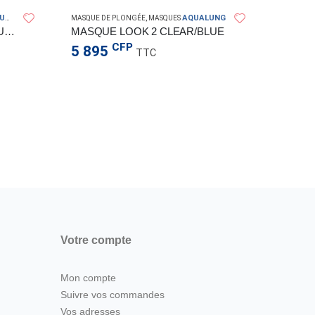
UNG
AQUALUNG
MASQUE DE PLONGÉE
,
MASQUES
SET COMBO MASQUE ET TUBA MIX BLUE/ORANGE
MASQUE LOOK 2 CLEAR/BLUE
CFP
5 895
TTC
KIT PALM
SET M
3 89
Votre compte
Mon compte
Suivre vos commandes
Vos adresses