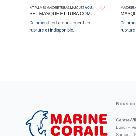
AQUALUNG
KIT PALMES MASQUE TUBAS
,
MASQUES
MASQUES
SET MASQUE ET TUBA COMBO BONITA
Ce produit est actuellement en
Ce prod
rupture et indisponible.
rupture 
UNG
G
Nous co
Centre-Vil
Lundi – V
Samedi : 