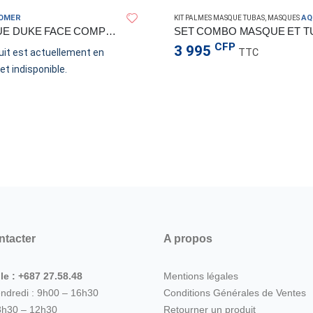
OMER
AQUAL
KIT PALMES MASQUE TUBAS
,
MASQUES
MASQUE DUKE FACE COMPLETE CRESSISUB
CFP
3 995
uit est actuellement en
TTC
et indisponible.
ntacter
A propos
le : +687 27.58.48
Mentions légales
endredi : 9h00 – 16h30
Conditions Générales de Ventes
8h30 – 12h30
Retourner un produit