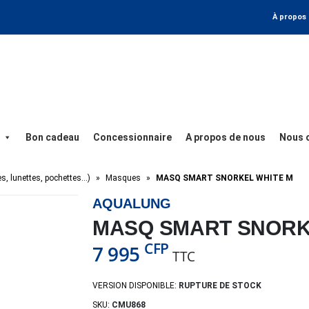
À propos
Bon cadeau
Concessionnaire
A propos de nous
Nous 
es, lunettes, pochettes…)
»
Masques
»
MASQ SMART SNORKEL WHITE M
AQUALUNG
MASQ SMART SNORK
CFP
7 995
TTC
VERSION DISPONIBLE:
RUPTURE DE STOCK
SKU:
CMU868