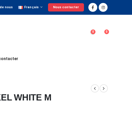
 de nous
Français
Nous contacter
0
0
contacter
EL WHITE M