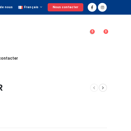
 de nous
Français
Nous contacter
0
0
contacter
R