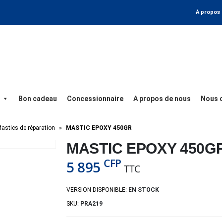
À propos
Bon cadeau
Concessionnaire
A propos de nous
Nous 
astics de réparation
»
MASTIC EPOXY 450GR
MASTIC EPOXY 450G
CFP
5 895
TTC
VERSION DISPONIBLE:
EN STOCK
SKU:
PRA219