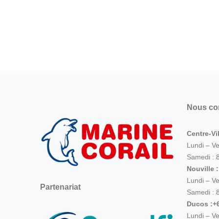
Nous co
Centre-Vil
Lundi – V
Samedi : 
Nouville 
Lundi – V
Partenariat
Samedi : 
Ducos :+6
Lundi – V