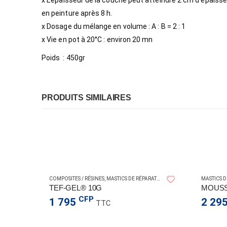
x
L’épaisseur de la couche peut atteindre 2 cm d’épaisse
en peinture après 8 h.
x
Dosage du mélange en volume : A : B = 2 : 1
x
Vie en pot à 20°C : environ 20 mn
Poids : 450gr
PRODUITS SIMILAIRES
COMPOSITES / RÉSINES
,
MASTICS DE RÉPARATION
MASTICS D
TIC FIX ALL CRISTAL 290ML
TEF-GEL® 10G
CFP
1 795
2 29
TTC