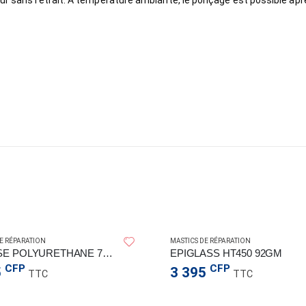
ur sans retrait. A température ambiante, le ponçage est possible aprè
E RÉPARATION
MASTICS DE RÉPARATION
MOUSSE POLYURETHANE 750ML
EPIGLASS HT450 92GM
CFP
CFP
5
3 395
TTC
TTC