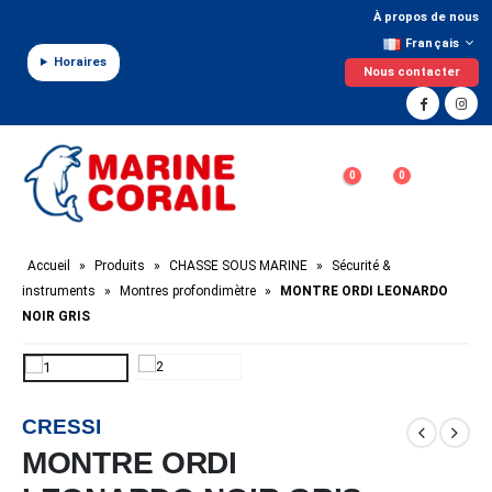
Panneau de gestion des cookies
À propos de nous
Français
Horaires
Nous contacter
0
0
Accueil
»
Produits
»
CHASSE SOUS MARINE
»
Sécurité &
instruments
»
Montres profondimètre
»
MONTRE ORDI LEONARDO
NOIR GRIS
CRESSI
MONTRE ORDI