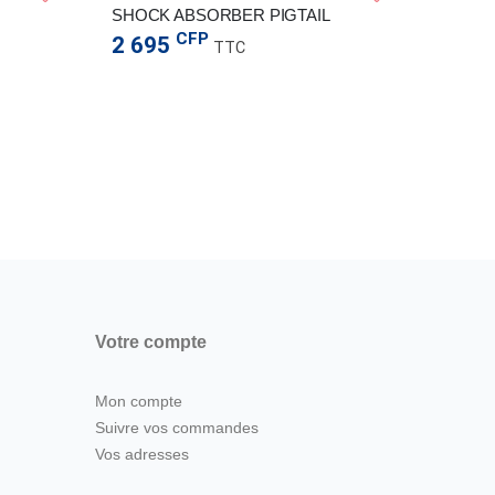
SHOCK ABSORBER PIGTAIL
CFP
2 695
TTC
ACCESSOI
13 9
Votre compte
Mon compte
Suivre vos commandes
Vos adresses