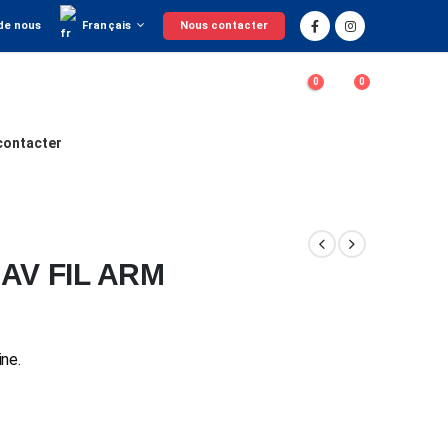
Français
de nous
Nous contacter
0
0
contacter
AV FIL ARM
ne.