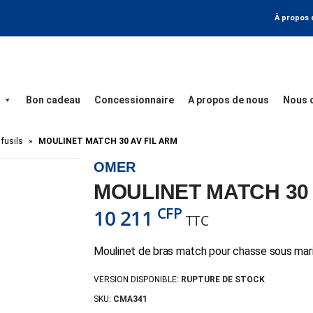
À propos 
Bon cadeau
Concessionnaire
A propos de nous
Nous 
fusils
»
MOULINET MATCH 30 AV FIL ARM
OMER
MOULINET MATCH 30 
CFP
10 211
TTC
Moulinet de bras match pour chasse sous mari
VERSION DISPONIBLE:
RUPTURE DE STOCK
SKU:
CMA341