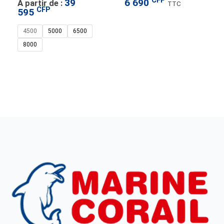
CFP
39
6 690
À partir de :
TTC
CFP
595
4500
5000
6500
8000