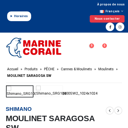
Panneau de gestion des cookies
À propos de nous
Français
Horaires
Nous contacter
0
0
Accueil
»
Produits
»
PÊCHE
»
Cannes & Moulinets
»
Moulinets
»
MOULINET SARAGOSA SW
SHIMANO
MOULINET SARAGOSA
SW