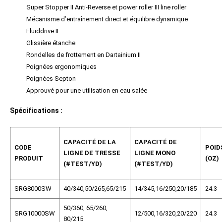
Super Stopper II Anti-Reverse et power roller III line roller
Mécanisme d’entraînement direct et équilibre dynamique
Fluiddrive II
Glissière étanche
Rondelles de frottement en Dartainium II
Poignées ergonomiques
Poignées Septon
Approuvé pour une utilisation en eau salée
Spécifications :
CAPACITÉ DE LA
CAPACITÉ DE
CODE
POID
LIGNE DE TRESSE
LIGNE MONO
PRODUIT
(OZ)
(#TEST/YD)
(#TEST/YD)
SRG8000SW
40/340,50/265,65/215
14/345,16/250,20/185
24.3
50/360, 65/260,
SRG10000SW
12/500,16/320,20/220
24.3
80/215