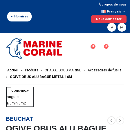
Panneau de gestion des cookies
À propos de nous
Français
Horaires
Nous contacter
0
0
Accueil
»
Produits
»
CHASSE SOUS MARINE
»
Accessoires de fusils
»
OGIVE OBUS ALU BAGUE METAL 16M
BEUCHAT
OGIVE OBUS ALU BAGUE