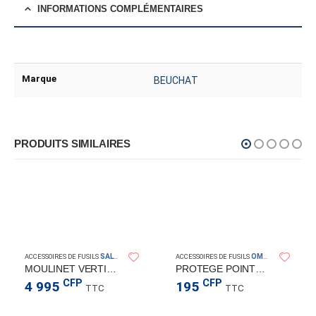
INFORMATIONS COMPLÉMENTAIRES
Marque
BEUCHAT
PRODUITS SIMILAIRES
SALVIMAR
OMER
ACCESSOIRES DE FUSILS
ACCESSOIRES DE FUSILS
MOULINET VERTICAL 70 LIME
PROTEGE POINTE OMER
CFP
CFP
4 995
195
TTC
TTC