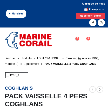
Panneau de gestion des cookies
À propos de nous
Français
Horaires
Nous contacter
0
0
Accueil
»
Produits
»
LOISIRS & SPORT
»
Camping (glacières, BBQ,
matériel…)
»
Equipement
»
PACK VAISSELLE 4 PERS COGHLANS
COGHLAN'S
PACK VAISSELLE 4 PERS
COGHLANS