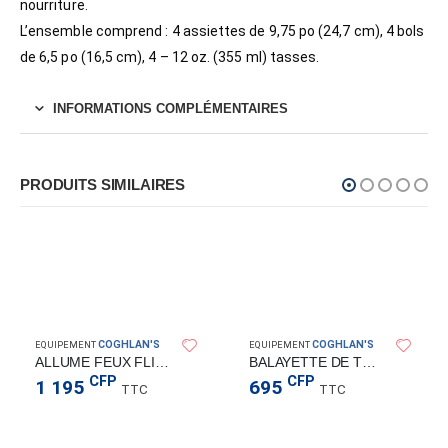
nourriture.
L’ensemble comprend : 4 assiettes de 9,75 po (24,7 cm), 4 bols
de 6,5 po (16,5 cm), 4 – 12 oz. (355 ml) tasses.
INFORMATIONS COMPLÉMENTAIRES
PRODUITS SIMILAIRES
COGHLAN'S
COGHLAN'S
EQUIPEMENT
EQUIPEMENT
ALLUME FEUX FLINT STRIKER
BALAYETTE DE TENTE ET PELLE
CFP
CFP
1 195
695
TTC
TTC