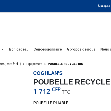
À propos
Bon cadeau
Concessionnaire
A propos de nous
Nous 
BBQ, matériel…)
»
Equipement
»
POUBELLE RECYCLE BIN
COGHLAN'S
POUBELLE RECYCLE 
CFP
1 712
TTC
POUBELLE PLIABLE