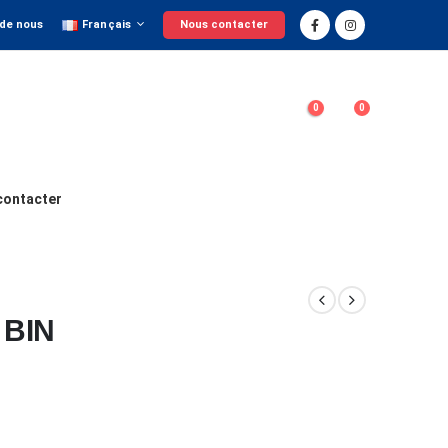
 de nous
Français
Nous contacter
0
0
contacter
BIN