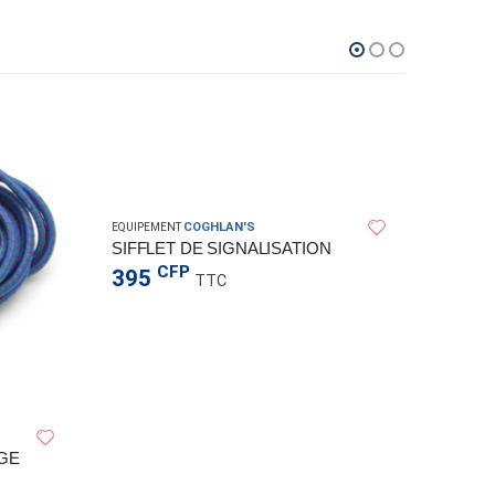
COGHLAN'S
EQUIPEMENT
SIFFLET DE SIGNALISATION
CFP
395
TTC
EQUIPEM
GE
595