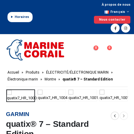
Panneau de gestion des cookies
À propos de nous
Français
Horaires
Nous contacter
0
0
Accueil
»
Produits
»
ÉLECTRICITÉ/ÉLECTRONIQUE MARIN
»
Électronique marin
»
Montre
»
quatix® 7 – Standard Edition
GARMIN
quatix® 7 – Standard
Edition