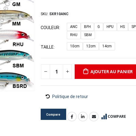
SKU:
SXR10ANC
ANC
BFH
G
HPU
HS
S
COULEUR
RHU
SBM
10cm
12cm
14cm
TAILLE
AJOUTER AU PANIER
Politique de retour
Compare
COMPARE