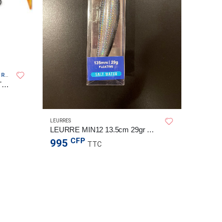
RAPALA
LEURRES
,
LEURRE RAPALA X-RAP PETO 20CM
2 99
LEURRES
LEURRE MIN12 13.5cm 29gr MF202
CFP
995
TTC