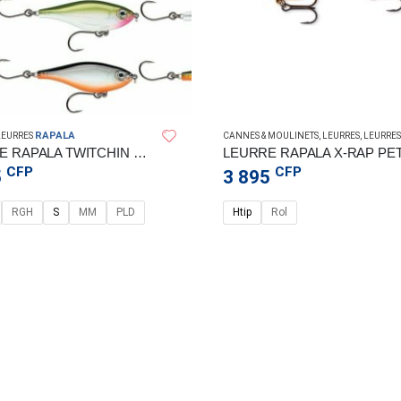
RAPALA
LEURRES
CANNES & MOULINETS
,
LEURRES
,
LEURRES
LEURRE RAPALA TWITCHIN MULLET 8C
CFP
CFP
5
3 895
RGH
S
MM
PLD
Htip
Rol