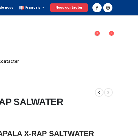
 de nous
Français
Nous contacter
0
0
contacter
RAP SALWATER
APALA X-RAP SALTWATER