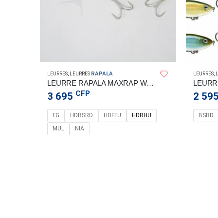
RAPALA
LEURRES
,
LEURRES
LEURRES
,
LEURRE RAPALA X-RAP OTUS 17CM
LEURRE RAPALA MAXRAP WALK 13CM
CFP
3 695
2 59
SMB
FG
HDBSRD
HDFFU
HDRHU
BSRD
MUL
NIA