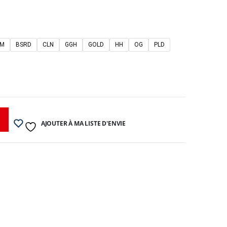
PM
BSRD
CLN
GGH
GOLD
HH
OG
PLD
AJOUTER À MA LISTE D'ENVIE