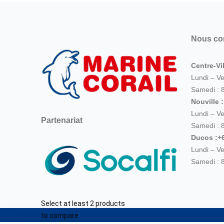
Nous co
Centre-Vil
Lundi – V
Samedi : 
Nouville 
Lundi – V
Partenariat
Samedi : 
Ducos :+6
Lundi – V
Samedi : 
Select at least 2 products
to compare