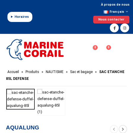
Panneau de gestion des cookies
À propos de nous
Français
Horaires
Nous contacter
0
0
Accueil
»
Produits
»
NAUTISME
»
Sac et bagage
»
SAC ETANCHE
85L DEFENSE
AQUALUNG