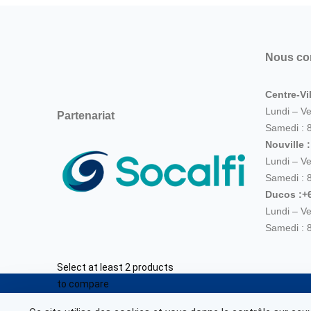
Nous co
Centre-Vil
Lundi – V
Partenariat
Samedi : 
Nouville 
Lundi – V
Samedi : 
Ducos :+6
Lundi – V
Samedi : 
Select at least 2 products
to compare
© Marine Corail 2025.