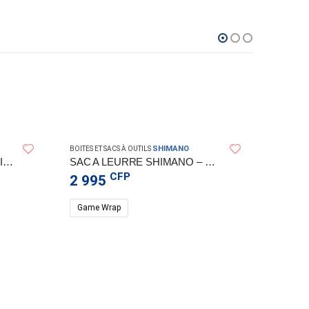
SHIMANO
BOITES ET SACS À OUTILS
SAC RAPALA URBAN CLASSIC SLING
SAC A LEURRE SHIMANO – GAME WRAP
CFP
2 995
Game Wrap
BOITES ET