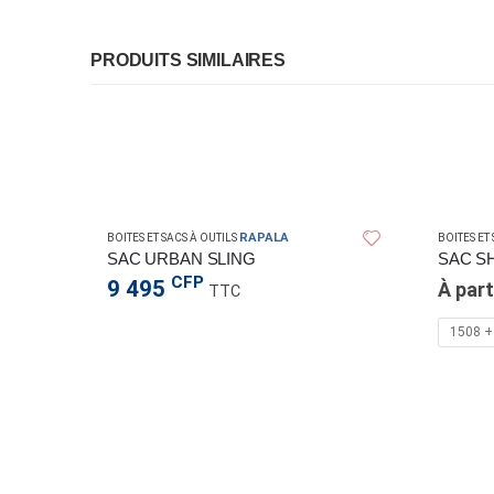
PRODUITS SIMILAIRES
RAPALA
BOITES ET SACS À OUTILS
BOITES ET
SAC URBAN SLING
SAC S
CFP
9 495
À part
TTC
1508 +