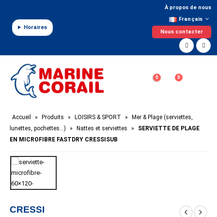
Panneau de gestion des cookies
À propos de nous
Français
Horaires
Nous contacter
0
0
Accueil
»
Produits
»
LOISIRS & SPORT
»
Mer & Plage (serviettes,
lunettes, pochettes…)
»
Nattes et serviettes
»
SERVIETTE DE PLAGE
EN MICROFIBRE FASTDRY CRESSISUB
CRESSI