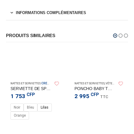
INFORMATIONS COMPLÉMENTAIRES
PRODUITS SIMILAIRES
CRESSI
NATTES ET SERVIETTES
NATTES ET SERVIETTES
,
VÊTEMENTS POUR ENFANT
SERVIETTE DE SPORT HAUTE QUALITE CRESSISUB
PONCHO BABY TOWEL PURPLE
CFP
CFP
1 753
2 995
TTC
Noir
Bleu
Lilas
Orange